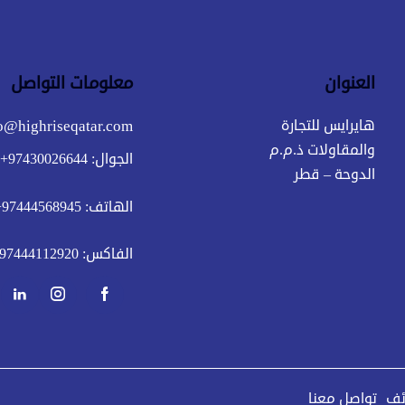
العنوان
معلومات التواصل
o@highriseqatar.com
هايرايس للتجارة
والمقاولات ذ.م.م
الجوال:
97430026644+
الدوحة – قطر
الهاتف:
97444568945+
الفاكس:
97444112920+
ئف
تواصل معنا