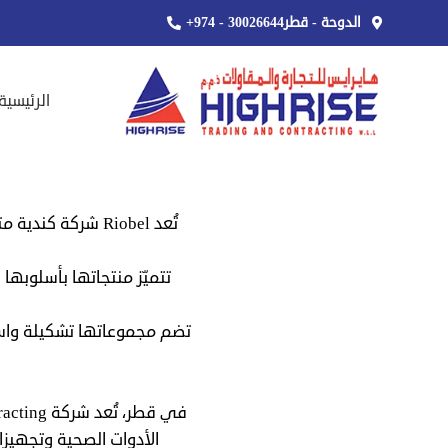
الدوحة - قطر
+974 - 30026644
الرئيسية
تُعد Riobel شرك
تضم مجموعاتها تشكيلة واسعة 
الأدوات الصحية وتجهيزا