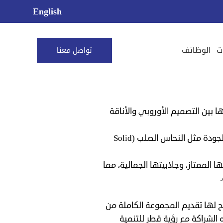
English
ت
الوظائف
تواصل معنا
ها بين التصميم الأوروبي والأناقة
تتميّز منتجاتها بأسلوبها المعماري العصري، وتقنياتها المبتكرة، واستخدامها لمواد عالية الجودة مثل النحاس الصلب (Solid
 الممتاز، وجاذبيتها الجمالية، مما
Highrise Trading & Contrac الشريك الرسمي لعلامة Riobel، مما يتيح لها تقديم المجموعة الكاملة من
 الشراكة مع رؤية قطر للتنمية