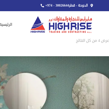
الدوحة - قطر
+974 - 30026644
الرئيسية
عرض ⁦4⁩ من كل النتائج