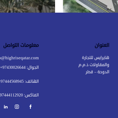
العنوان
معلومات التواصل
o@highriseqatar.com
هايرايس للتجارة
والمقاولات ذ.م.م
الجوال:
97430026644+
الدوحة – قطر
الهاتف:
97444568945+
الفاكس:
97444112920+